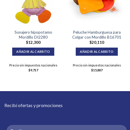
Sonajero hipopotamo
Peluche Hamburguesa para
Mordillo DI2280
Colgar con Mordillo B16701
$
12,300
$
20,110
AÑADIR AL CARRITO
AÑADIR AL CARRITO
Precio sin impuestos nacionales
Precio sin impuestos nacionales
$
9,717
$
15,887
Recibí ofertas y promociones