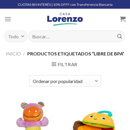
Skip
CUOTAS SIN INTERÉS | 10% OFFF con Transferencia Bancaria
to
content
Buscar
por:
INICIO
/
PRODUCTOS ETIQUETADOS “LIBRE DE BPA”
FILTRAR