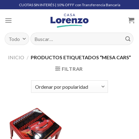
Skip
CUOTAS SIN INTERÉS | 10% OFFF con Transferencia Bancaria
to
content
Buscar
por:
INICIO
/
PRODUCTOS ETIQUETADOS “MESA CARS”
FILTRAR