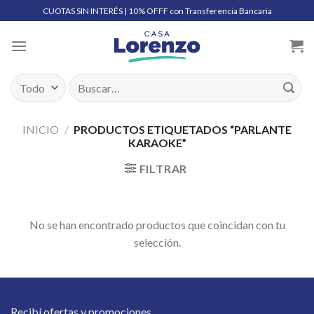
Skip
CUOTAS SIN INTERÉS | 10% OFFF con Transferencia Bancaria
to
content
Buscar
por:
INICIO
/
PRODUCTOS ETIQUETADOS “PARLANTE
KARAOKE”
FILTRAR
No se han encontrado productos que coincidan con tu
selección.
Recibí ofertas y promociones