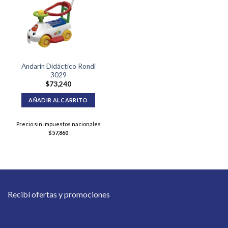
Andarín Didáctico Rondi
3029
$
73,240
AÑADIR AL CARRITO
Precio sin impuestos nacionales
$
57,860
Recibí ofertas y promociones