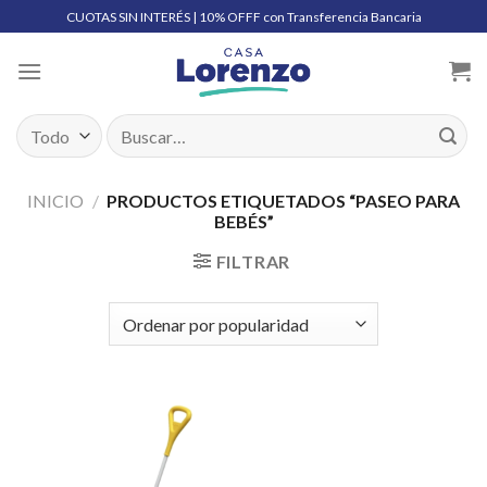
Skip
CUOTAS SIN INTERÉS | 10% OFFF con Transferencia Bancaria
to
content
Buscar
por:
INICIO
/
PRODUCTOS ETIQUETADOS “PASEO PARA
BEBÉS”
FILTRAR