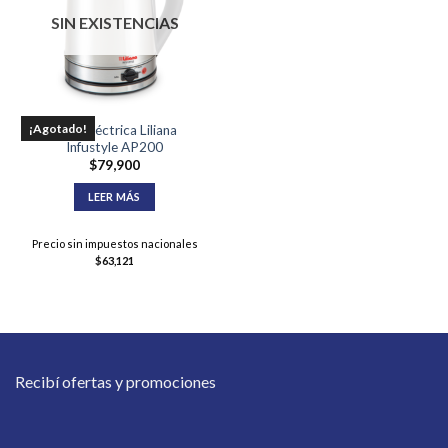
SIN EXISTENCIAS
¡Agotado!
Pava Eléctrica Liliana
Infustyle AP200
$
79,900
LEER MÁS
Precio sin impuestos nacionales
$
63,121
Recibí ofertas y promociones