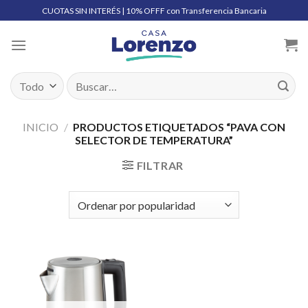
Skip
CUOTAS SIN INTERÉS | 10% OFFF con Transferencia Bancaria
to
content
Buscar
por:
INICIO
/
PRODUCTOS ETIQUETADOS “PAVA CON
SELECTOR DE TEMPERATURA”
FILTRAR