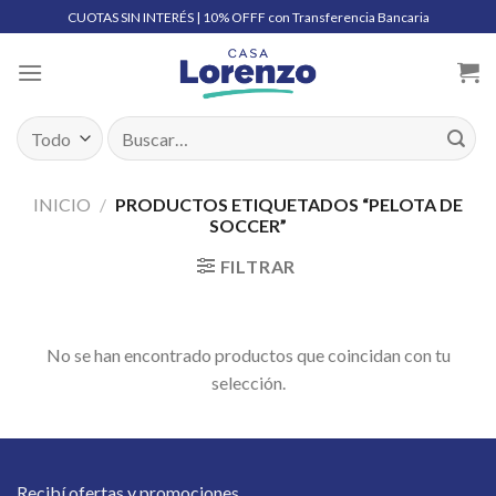
Skip
CUOTAS SIN INTERÉS | 10% OFFF con Transferencia Bancaria
to
content
Buscar
por:
INICIO
/
PRODUCTOS ETIQUETADOS “PELOTA DE
SOCCER”
FILTRAR
No se han encontrado productos que coincidan con tu
selección.
Recibí ofertas y promociones