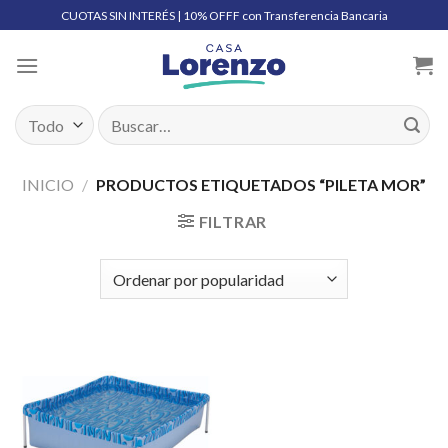
Skip
CUOTAS SIN INTERÉS | 10% OFFF con Transferencia Bancaria
to
content
Buscar
por:
INICIO
/
PRODUCTOS ETIQUETADOS “PILETA MOR”
FILTRAR