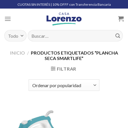
Skip
CUOTAS SIN INTERÉS | 10% OFFF con Transferencia Bancaria
to
content
Buscar
por:
INICIO
/
PRODUCTOS ETIQUETADOS “PLANCHA
SECA SMARTLIFE”
FILTRAR