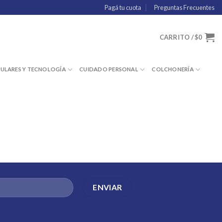
Pagá tu cuota
Preguntas Frecuentes
CARRITO /
$
0
LULARES Y TECNOLOGÍA
CUIDADO PERSONAL
COLCHONERÍA