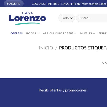
Skip
CUOTAS SIN INTERÉS | 10% OFFF con Transferencia Banca
FOLLETO
to
content
Buscar
por:
OFERTAS
HOGAR
ARTÍCULOS PARA BEBÉ
MUEBLES
FERRE
INICIO
/
PRODUCTOS ETIQUET
No 
Recibí ofertas y promociones