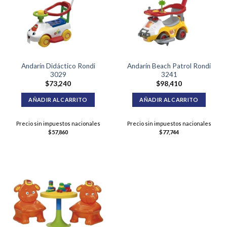
Andarín Didáctico Rondi
Andarín Beach Patrol Rondi
3029
3241
$
73,240
$
98,410
AÑADIR AL CARRITO
AÑADIR AL CARRITO
Precio sin impuestos nacionales
Precio sin impuestos nacionales
$
57,860
$
77,744