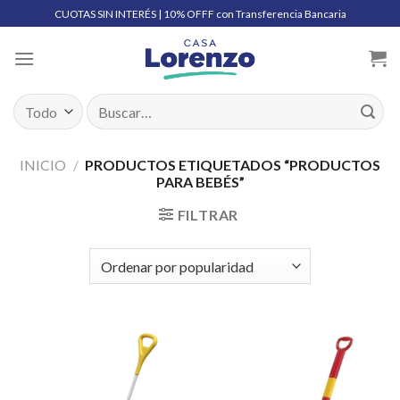
Skip
CUOTAS SIN INTERÉS | 10% OFFF con Transferencia Bancaria
to
content
Buscar
por:
INICIO
/
PRODUCTOS ETIQUETADOS “PRODUCTOS
PARA BEBÉS”
FILTRAR