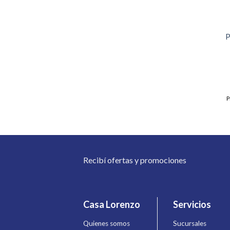
P
P
Recibí ofertas y promociones
Casa Lorenzo
Servicios
Quienes somos
Sucursales