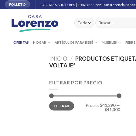
Skip
CUOTAS SIN INTERÉS | 10% OFFF con Transferencia Banca
FOLLETO
to
content
Buscar
por:
OFERTAS
HOGAR
ARTÍCULOS PARA BEBÉ
MUEBLES
FERRE
INICIO
/
PRODUCTOS ETIQUET
VOLTAJE”
FILTRAR POR PRECIO
Precio
Precio
Precio:
$41,290
—
FILTRAR
mínimo
máximo
$41,300