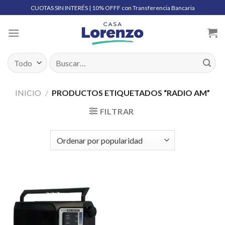
Skip
CUOTAS SIN INTERÉS | 10% OFFF con Transferencia Bancaria
to
content
Buscar
por:
INICIO
/
PRODUCTOS ETIQUETADOS “RADIO AM”
FILTRAR