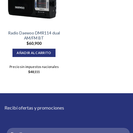
Radio Daewoo DMR114 dual
AM/FM BT
$
60,900
AÑADIR AL CARRITO
Precio sin impuestos nacionales
$
48,111
Recibí ofertas y promociones