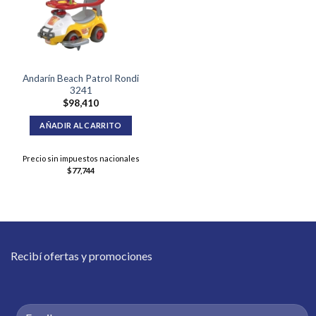
Andarín Beach Patrol Rondi
3241
$
98,410
AÑADIR AL CARRITO
Precio sin impuestos nacionales
$
77,744
Recibí ofertas y promociones