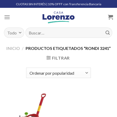
Skip
CUOTAS SIN INTERÉS | 10% OFFF con Transferencia Bancaria
to
content
Buscar
por:
INICIO
/
PRODUCTOS ETIQUETADOS “RONDI 3241”
FILTRAR