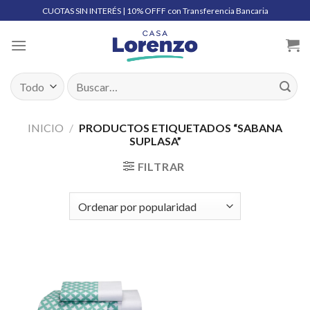
Skip
CUOTAS SIN INTERÉS | 10% OFFF con Transferencia Bancaria
to
content
Buscar
por:
INICIO
/
PRODUCTOS ETIQUETADOS “SABANA
SUPLASA”
FILTRAR