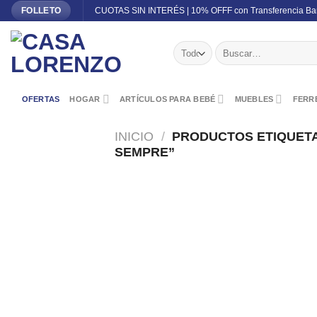
Skip
CUOTAS SIN INTERÉS | 10% OFFF con Transferencia Ba
FOLLETO
to
content
Buscar
por:
OFERTAS
HOGAR
ARTÍCULOS PARA BEBÉ
MUEBLES
FERRE
INICIO
/
PRODUCTOS ETIQUET
SEMPRE”