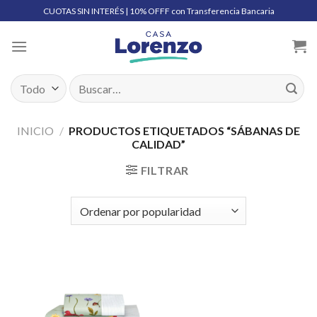
Skip
CUOTAS SIN INTERÉS | 10% OFFF con Transferencia Bancaria
to
content
Buscar
por:
INICIO
/
PRODUCTOS ETIQUETADOS “SÁBANAS DE
CALIDAD”
FILTRAR