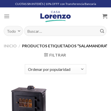
Skip
CUOTAS SIN INTERÉS | 10% OFFF con Transferencia Bancaria
to
content
Buscar
por:
INICIO
/
PRODUCTOS ETIQUETADOS “SALAMANDRA”
FILTRAR