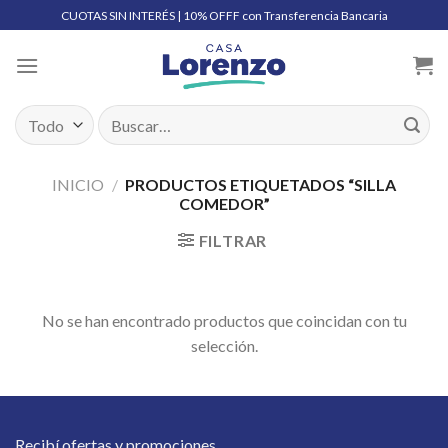
Skip
CUOTAS SIN INTERÉS | 10% OFFF con Transferencia Bancaria
to
content
Buscar
por:
INICIO
/
PRODUCTOS ETIQUETADOS “SILLA
COMEDOR”
FILTRAR
No se han encontrado productos que coincidan con tu
selección.
Recibí ofertas y promociones