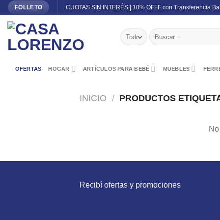
Skip
CUOTAS SIN INTERÉS | 10% OFFF con Transferencia Ba
FOLLETO
to
content
Buscar
por:
OFERTAS
HOGAR
ARTÍCULOS PARA BEBÉ
MUEBLES
FERRE
INICIO
/
PRODUCTOS ETIQUETAD
No 
Recibí ofertas y promociones