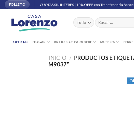
Skip
CUOTAS SIN INTERÉS | 10% OFFF con Transferencia Banca
FOLLETO
to
content
Buscar
por:
OFERTAS
HOGAR
ARTÍCULOS PARA BEBÉ
MUEBLES
FERRE
INICIO
/
PRODUCTOS ETIQUET
M9037”
O