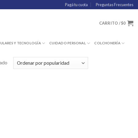
Pagá tu cuota
Preguntas Frecuentes
CARRITO /
$
0
LULARES Y TECNOLOGÍA
CUIDADO PERSONAL
COLCHONERÍA
tado