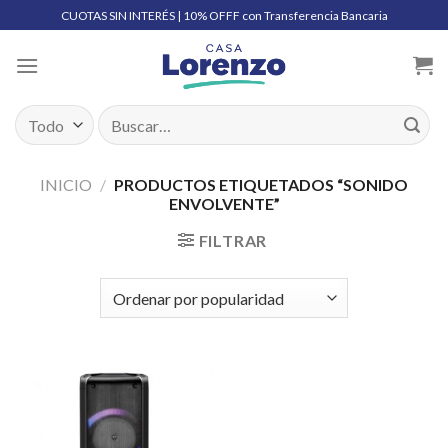
Skip
CUOTAS SIN INTERÉS | 10% OFFF con Transferencia Bancaria
to
content
Buscar
por:
INICIO
/
PRODUCTOS ETIQUETADOS “SONIDO
ENVOLVENTE”
FILTRAR