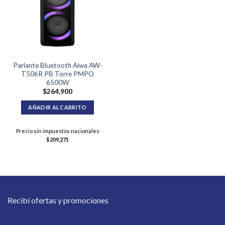
Parlante Bluetooth Aiwa AW-
T506R PB Torre PMPO
6500W
$
264,900
AÑADIR AL CARRITO
Precio sin impuestos nacionales
$
209,271
Recibí ofertas y promociones