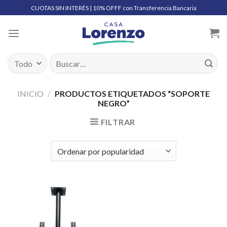
Skip
CUOTAS SIN INTERÉS | 10% OFFF con Transferencia Bancaria
to
content
Buscar
por:
INICIO
/
PRODUCTOS ETIQUETADOS “SOPORTE
NEGRO”
FILTRAR