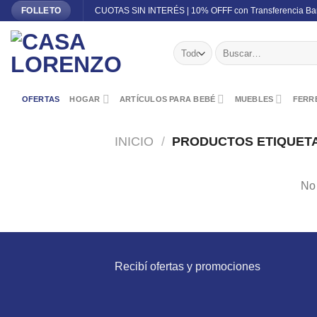
Skip
CUOTAS SIN INTERÉS | 10% OFFF con Transferencia Ba
FOLLETO
to
content
Buscar
por:
OFERTAS
HOGAR
ARTÍCULOS PARA BEBÉ
MUEBLES
FERRE
INICIO
/
PRODUCTOS ETIQUETAD
No 
Recibí ofertas y promociones