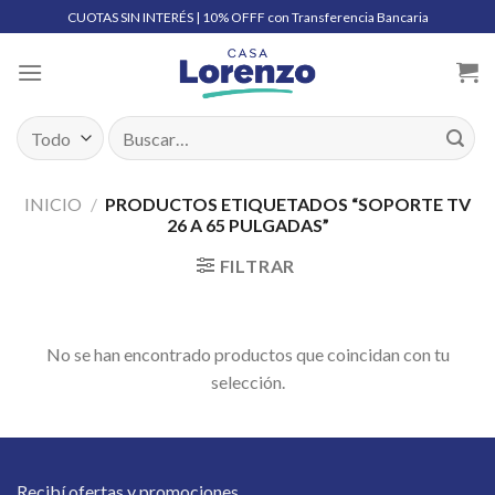
Skip
CUOTAS SIN INTERÉS | 10% OFFF con Transferencia Bancaria
to
content
Buscar
por:
INICIO
/
PRODUCTOS ETIQUETADOS “SOPORTE TV
26 A 65 PULGADAS”
FILTRAR
No se han encontrado productos que coincidan con tu
selección.
Recibí ofertas y promociones