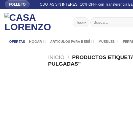
Skip
CUOTAS SIN INTERÉS | 10% OFFF con Transferencia Ba
FOLLETO
to
content
Buscar
por:
OFERTAS
HOGAR
ARTÍCULOS PARA BEBÉ
MUEBLES
FERRE
INICIO
/
PRODUCTOS ETIQUETA
PULGADAS”