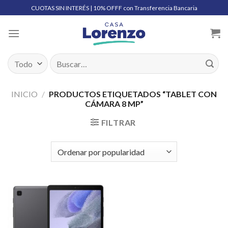
Skip
CUOTAS SIN INTERÉS | 10% OFFF con Transferencia Bancaria
to
content
Buscar
por:
INICIO
/
PRODUCTOS ETIQUETADOS “TABLET CON
CÁMARA 8 MP”
FILTRAR