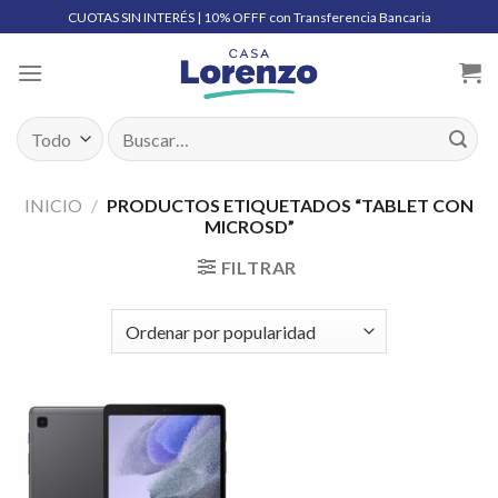
Skip
CUOTAS SIN INTERÉS | 10% OFFF con Transferencia Bancaria
to
content
Buscar
por:
INICIO
/
PRODUCTOS ETIQUETADOS “TABLET CON
MICROSD”
FILTRAR