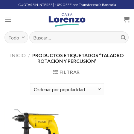
Skip
CUOTAS SIN INTERÉS | 10% OFFF con Transferencia Bancaria
to
content
Buscar
por:
INICIO
/
PRODUCTOS ETIQUETADOS “TALADRO
ROTACIÓN Y PERCUSIÓN”
FILTRAR