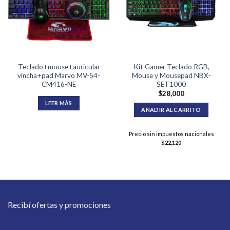
Teclado+mouse+auricular
Kit Gamer Teclado RGB,
vincha+pad Marvo MV-54-
Mouse y Mousepad NBX-
CM416-NE
SET1000
$
28,000
LEER MÁS
AÑADIR AL CARRITO
Precio sin impuestos nacionales
$
22,120
Recibí ofertas y promociones