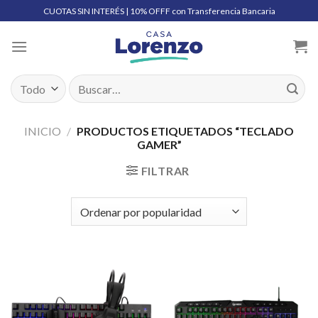
Skip
CUOTAS SIN INTERÉS | 10% OFFF con Transferencia Bancaria
to
content
Buscar
por:
INICIO
/
PRODUCTOS ETIQUETADOS “TECLADO
GAMER”
FILTRAR