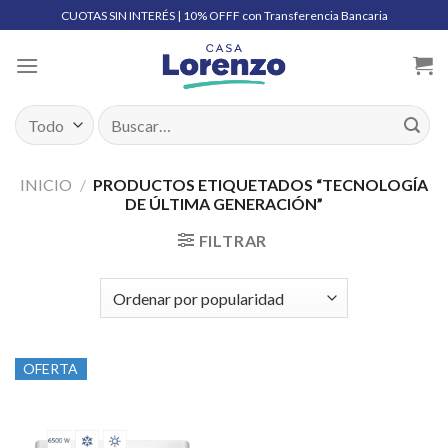
Skip
CUOTAS SIN INTERÉS | 10% OFFF con Transferencia Bancaria
to
content
Buscar
por:
INICIO
/
PRODUCTOS ETIQUETADOS “TECNOLOGÍA
DE ÚLTIMA GENERACIÓN”
FILTRAR
OFERTA