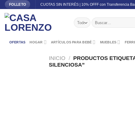
Skip
CUOTAS SIN INTERÉS | 10% OFFF con Transferencia Ba
FOLLETO
to
content
Buscar
por:
OFERTAS
HOGAR
ARTÍCULOS PARA BEBÉ
MUEBLES
FERRE
INICIO
/
PRODUCTOS ETIQUET
SILENCIOSA”