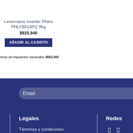
Lavarropas inverter Philco
PHLF8014PI2 8kg
$
825,940
AÑADIR AL CARRITO
recio sin impuestos nacionales
$
652,493
Legales
Redes
Términos y condiciones