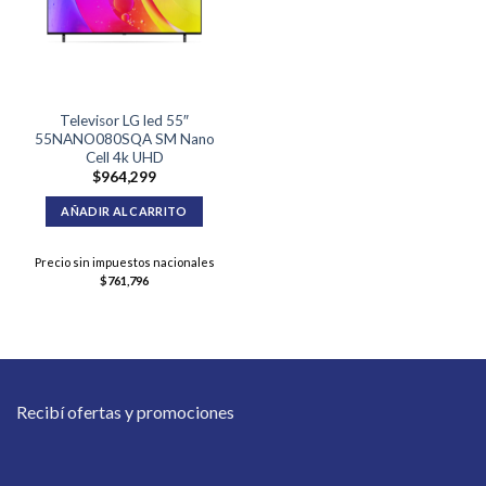
Televisor LG led 55″
55NANO080SQA SM Nano
Cell 4k UHD
$
964,299
AÑADIR AL CARRITO
Precio sin impuestos nacionales
$
761,796
Recibí ofertas y promociones