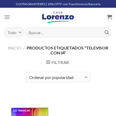
Skip
CUOTAS SIN INTERÉS | 10% OFFF con Transferencia Bancaria
to
content
Buscar
por:
INICIO
/
PRODUCTOS ETIQUETADOS “TELEVISOR
CON IA”
FILTRAR