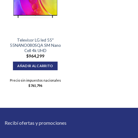
Televisor LG led 55″
55NANO080SQA SM Nano
Cell 4k UHD
$
964,299
AÑADIR AL CARRITO
Precio sin impuestos nacionales
$
761,796
Recibí ofertas y promociones