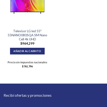
Televisor LG led 55″
55NANO080SQA SM Nano
Cell 4k UHD
$
964,299
AÑADIR AL CARRITO
Precio sin impuestos nacionales
$
761,796
Recibí ofertas y promociones