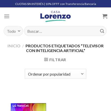
Skip
CUOTAS SIN INTERÉS | 10% OFFF con Transferencia Bancaria
to
content
Buscar
por:
INICIO
/
PRODUCTOS ETIQUETADOS “TELEVISOR
CON INTELIGENCIA ARTIFICIAL”
FILTRAR