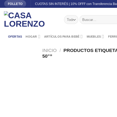
Skip
CUOTAS SIN INTERÉS | 10% OFFF con Transferencia Ba
FOLLETO
to
content
Buscar
por:
OFERTAS
HOGAR
ARTÍCULOS PARA BEBÉ
MUEBLES
FERRE
INICIO
/
PRODUCTOS ETIQUETA
50"”