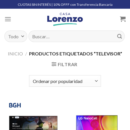
Skip
CUOTAS SIN INTERÉS | 10% OFFF con Transferencia Bancaria
to
content
Buscar
por:
INICIO
/
PRODUCTOS ETIQUETADOS “TELEVISOR”
FILTRAR