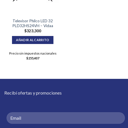
Televisor Philco LED 32
PLD32HS24VH – Vidaa
$
323,300
AÑADIR AL CARRITO
Precio sin impuestos nacionales
$
255,407
Recibí ofertas y promociones