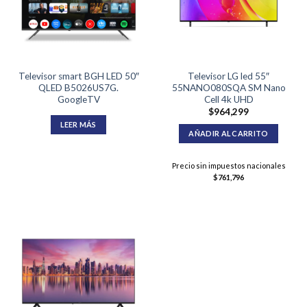
Televisor smart BGH LED 50″
Televisor LG led 55″
QLED B5026US7G.
55NANO080SQA SM Nano
GoogleTV
Cell 4k UHD
$
964,299
LEER MÁS
AÑADIR AL CARRITO
Precio sin impuestos nacionales
$
761,796