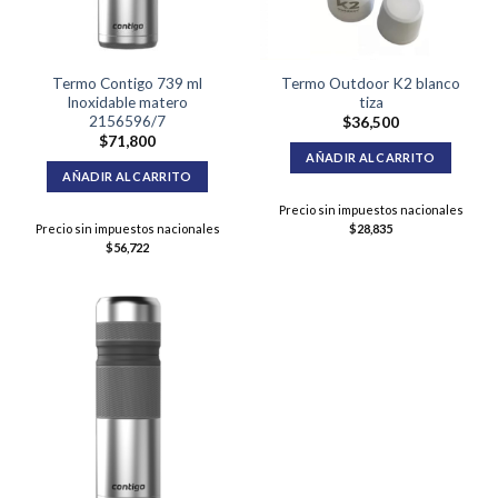
Termo Contigo 739 ml
Termo Outdoor K2 blanco
Inoxidable matero
tiza
2156596/7
$
36,500
$
71,800
AÑADIR AL CARRITO
AÑADIR AL CARRITO
Precio sin impuestos nacionales
Precio sin impuestos nacionales
$
28,835
$
56,722