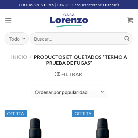
Skip
CUOTAS SIN INTERÉS | 10% OFFF con Transferencia Bancaria
to
content
Buscar
por:
INICIO
/
PRODUCTOS ETIQUETADOS “TERMO A
PRUEBA DE FUGAS”
FILTRAR
OFERTA
OFERTA