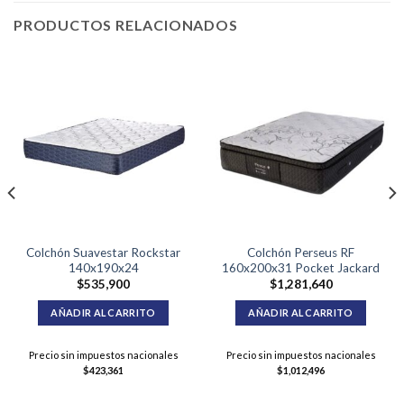
PRODUCTOS RELACIONADOS
Colchón Suavestar Rockstar
Colchón Perseus RF
140x190x24
160x200x31 Pocket Jackard
$
535,900
$
1,281,640
AÑADIR AL CARRITO
AÑADIR AL CARRITO
Precio sin impuestos nacionales
Precio sin impuestos nacionales
$
423,361
$
1,012,496