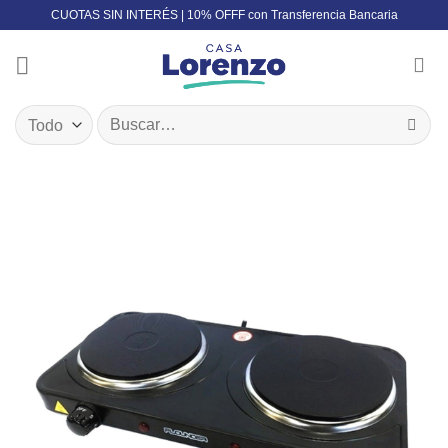
Skip
CUOTAS SIN INTERÉS | 10% OFFF con Transferencia Bancaria
to
content
Buscar
por: