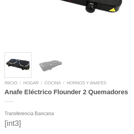
INICIO
/
HOGAR
/
COCINA
/
HORNOS Y ANAFES
Anafe Eléctrico Flounder 2 Quemadores
Transferencia Bancaria
[int3]