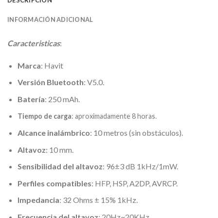
INFORMACIÓN ADICIONAL
Caracteristicas
:
Marca
: Havit
Versión Bluetooth
: V5.0.
Batería
: 250 mAh.
Tiempo de carga
: aproximadamente 8 horas.
Alcance inalámbrico
: 10 metros (sin obstáculos).
Altavoz
: 10 mm.
Sensibilidad del altavoz
: 96±3 dB 1kHz/1mW.
Perfiles compatibles
: HFP, HSP, A2DP, AVRCP.
Impedancia
: 32 Ohms ± 15% 1kHz.
Frecuencia del altavoz
: 20Hz~20KHz.