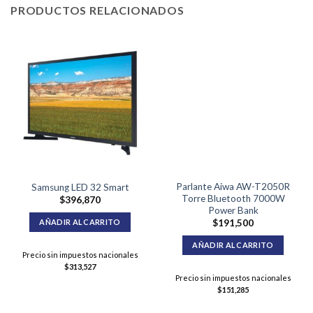
PRODUCTOS RELACIONADOS
Parlante Aiwa AW-T2050R
Samsung LED 32 Smart
Torre Bluetooth 7000W
$
396,870
Power Bank
AÑADIR AL CARRITO
$
191,500
AÑADIR AL CARRITO
Precio sin impuestos nacionales
$
313,527
Precio sin impuestos nacionales
$
151,285