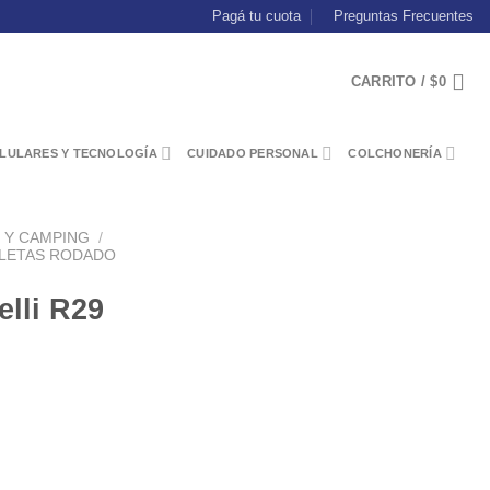
Pagá tu cuota
Preguntas Frecuentes
CARRITO /
$
0
LULARES Y TECNOLOGÍA
CUIDADO PERSONAL
COLCHONERÍA
N Y CAMPING
/
CLETAS RODADO
elli R29