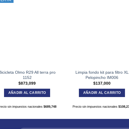
Bicicleta Olmo R29 All terra pro
Limpia fondo kit para filtro XL
1152
Pelopincho IM006
$
873,099
$
137,000
AÑADIR AL CARRITO
AÑADIR AL CARRITO
recio sin impuestos nacionales
$
689,748
Precio sin impuestos nacionales
$
108,2