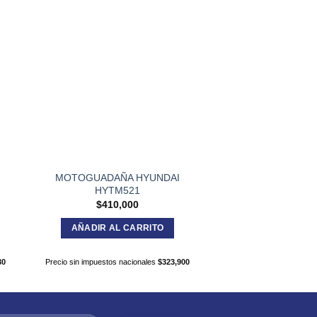
MOTOGUADAÑA HYUNDAI
BORDEADORA W
HYTM521
Hogar sta
$
410,000
$
92,84
AÑADIR AL CARRITO
AÑADIR AL C
30
Precio sin impuestos nacionales
$
323,900
Precio sin impuestos na