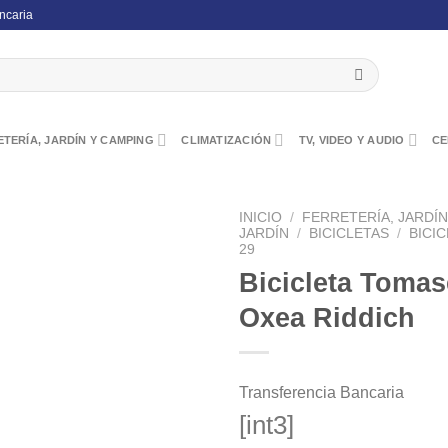
ncaria
TERÍA, JARDÍN Y CAMPING
CLIMATIZACIÓN
TV, VIDEO Y AUDIO
CE
INICIO
/
FERRETERÍA, JARDÍ
JARDÍN
/
BICICLETAS
/
BICI
29
Bicicleta Tomas
Oxea Riddich
Transferencia Bancaria
[int3]