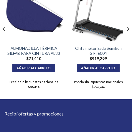
ALMOHADILLA TÉRMICA
Cinta motorizada Semikon
SILFAB PARA CINTURA AL83
GI-TE004
$
71,410
$
919,299
AÑADIR AL CARRITO
AÑADIR AL CARRITO
Precio sin impuestos nacionales
Precio sin impuestos nacionales
$
56,414
$
726,246
Recibí ofertas y promociones