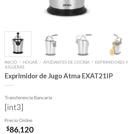
INICIO
/
HOGAR
/
AYUDANTES DE COCINA
/
EXPRIMIDORES Y
JUGUERAS
Exprimidor de Jugo Atma EXAT21IP
Transferencia Bancaria
[int3]
Precio Online
86,120
$