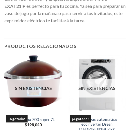
EXAT21IP
es perfecto para tu cocina. Ya sea para preparar un
vaso de jugo por la mañana o para servir a tus invitados, este
exprimidor eléctrico te facilitará la tarea.
PRODUCTOS RELACIONADOS
SIN EXISTENCIAS
SIN EXISTENCIAS
¡Agotado!
¡Agotado!
Lavarropas automatico
Olla Eterna 700 super 7L
ecoinverter Drean
$
198,040
LCFDR06091B0 6kg