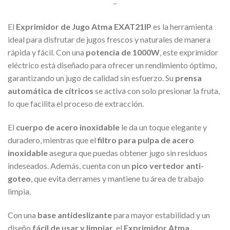
–
El
Exprimidor de Jugo Atma EXAT21IP
es la herramienta
ideal para disfrutar de jugos frescos y naturales de manera
rápida y fácil. Con una
potencia de 1000W
, este exprimidor
eléctrico está diseñado para ofrecer un rendimiento óptimo,
garantizando un jugo de calidad sin esfuerzo. Su
prensa
automática de cítricos
se activa con solo presionar la fruta,
lo que facilita el proceso de extracción.
El
cuerpo de acero inoxidable
le da un toque elegante y
duradero, mientras que el
filtro para pulpa de acero
inoxidable
asegura que puedas obtener jugo sin residuos
indeseados. Además, cuenta con un
pico vertedor anti-
goteo
, que evita derrames y mantiene tu área de trabajo
limpia.
Con una
base antideslizante
para mayor estabilidad y un
diseño
fácil de usar y limpiar
, el
Exprimidor Atma