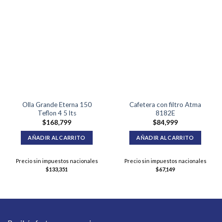
Olla Grande Eterna 150
Cafetera con filtro Atma
Teflon 4 5 lts
8182E
$
168,799
$
84,999
AÑADIR AL CARRITO
AÑADIR AL CARRITO
Precio sin impuestos nacionales
Precio sin impuestos nacionales
$
133,351
$
67,149