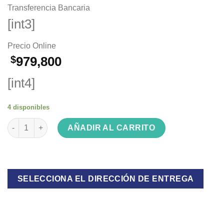
Transferencia Bancaria
[int3]
Precio Online
$
979,800
[int4]
4 disponibles
Heladera con dispenser no frost 281L Blanca PHNT267BD2 can
AÑADIR AL CARRITO
SELECCIONA EL DIRECCIÓN DE ENTREGA