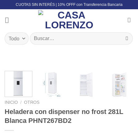
Skip
CUOTAS SIN INTERÉS | 10% OFFF con Transferencia Bancaria
to
content
Buscar
por:
INICIO
/
OTROS
Heladera con dispenser no frost 281L
Blanca PHNT267BD2