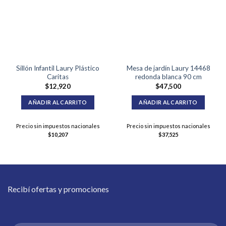
Sillón Infantil Laury Plástico
Mesa de jardín Laury 14468
Caritas
redonda blanca 90 cm
$
12,920
$
47,500
AÑADIR AL CARRITO
AÑADIR AL CARRITO
Precio sin impuestos nacionales
Precio sin impuestos nacionales
$
10,207
$
37,525
Recibí ofertas y promociones