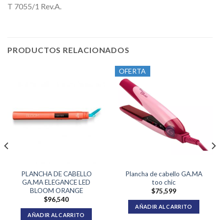
T 7055/1 Rev.A.
PRODUCTOS RELACIONADOS
OFERTA
PLANCHA DE CABELLO
Plancha de cabello GA.MA
GA.MA ELEGANCE LED
too chic
BLOOM ORANGE
$
75,599
$
96,540
AÑADIR AL CARRITO
AÑADIR AL CARRITO