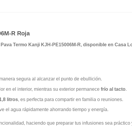
06M-R Roja
la Pava Termo Kanji KJH-PE15006M-R, disponible en Casa Lor
manera segura al alcanzar el punto de ebullición.
lor en el interior, mientras su exterior permanece
frío al tacto
.
1,8 litros
, es perfecta para compartir en familia o reuniones.
rve el agua rápidamente ahorrando tiempo y energía.
ionalidad, haciendo que preparar tus infusiones sea práctico 