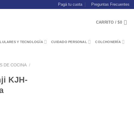
Pagá tu cuota
Preguntas Frecuentes
CARRITO /
$
0
LULARES Y TECNOLOGÍA
CUIDADO PERSONAL
COLCHONERÍA
S DE COCINA
/
ji KJH-
a