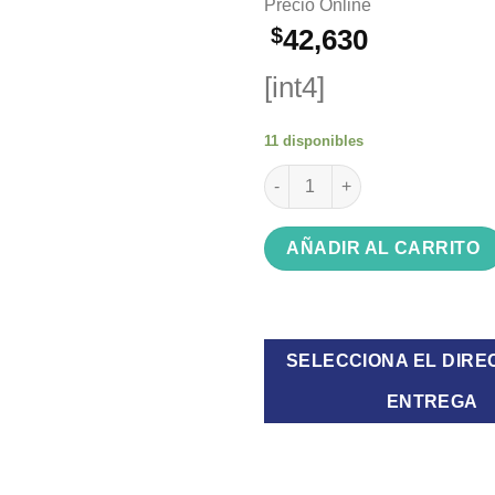
Precio Online
$
42,630
[int4]
11 disponibles
Pava Termo Kanji KJH-PE15006
AÑADIR AL CARRITO
SELECCIONA EL DIRE
ENTREGA