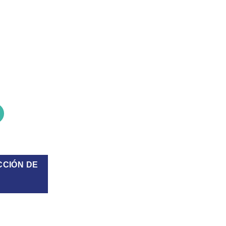
M-R roja cantidad
CCIÓN DE