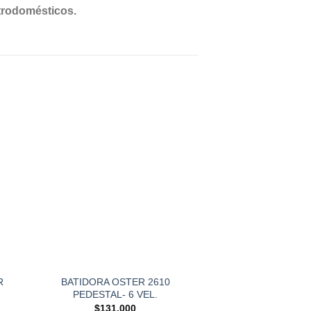
ctrodomésticos.
SIN EXIST
¡Agotado!
R
BATIDORA OSTER 2610
Pastalinda sobador
PEDESTAL- 6 VEL.
roja
$
131,000
$
479,8