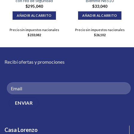
con red de seguridad
Biemme N6510
$
295,040
$
33,040
AÑADIR AL CARRITO
AÑADIR AL CARRITO
Precio sin impuestos nacionales
Precio sin impuestos nacionales
$
233,082
$
26,102
Recibí ofertas y promociones
Casa Lorenzo