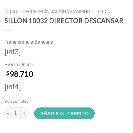
INICIO
/
FERRETERÍA, JARDÍN Y CAMPING
/
JARDÍN
SILLON 10032 DIRECTOR DESCANSAR
Transferencia Bancaria
[int3]
Precio Online
98,710
$
[int4]
9 disponibles
SILLON 10032 DIRECTOR DESCANSAR cantidad
AÑADIR AL CARRITO